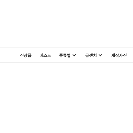
신상품
베스트
종류별
굽센치
제작사진
펌프스
3cm
메리제인
5cm
플랫슈즈
블로퍼
로퍼
슬링백
부츠
장식