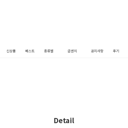
신상품
베스트
종류별
굽센치
공지사항
후기
펌프스
3cm
메리제인
5cm
플랫슈즈
블로퍼
로퍼
슬링백
부츠
장식
Detail