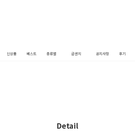
신상품
베스트
종류별
굽센치
공지사항
후기
펌프스
3cm
메리제인
5cm
플랫슈즈
블로퍼
로퍼
슬링백
부츠
장식
Detail