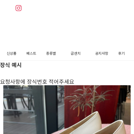
신상품
베스트
종류별
굽센치
공지사항
후기
장식 예시
펌프스
3cm
메리제인
5cm
요청사항에 장식번호 적어주세요
플랫슈즈
블로퍼
로퍼
슬링백
부츠
장식