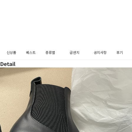
신상품
베스트
종류별
굽센치
공지사항
후기
Detail
펌프스
3cm
메리제인
5cm
플랫슈즈
블로퍼
로퍼
슬링백
부츠
장식