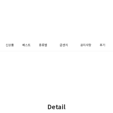
신상품
베스트
종류별
굽센치
공지사항
후기
펌프스
3cm
메리제인
5cm
플랫슈즈
블로퍼
로퍼
슬링백
부츠
장식
Detail