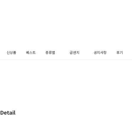
신상품
베스트
종류별
굽센치
공지사항
후기
펌프스
3cm
메리제인
5cm
플랫슈즈
블로퍼
로퍼
슬링백
Detail
부츠
장식