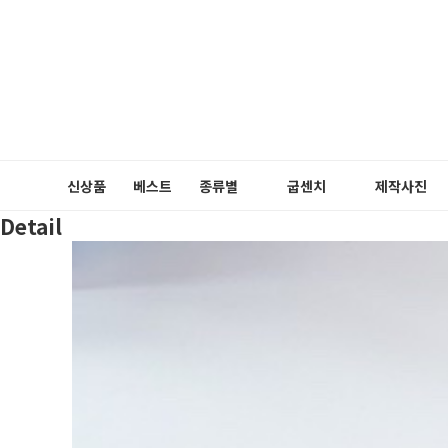
신상품
베스트
종류별
굽센치
제작사진
Detail
펌프스
3cm
메리제인
5cm
플랫슈즈
블로퍼
로퍼
슬링백
부츠
장식