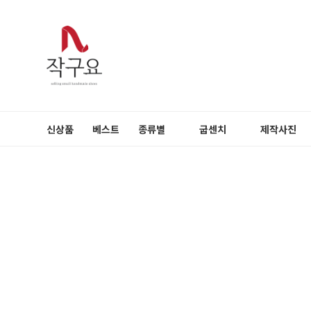
신상품
베스트
종류별
굽센치
제작사진
펌프스
3cm
메리제인
5cm
플랫슈즈
블로퍼
로퍼
슬링백
부츠
장식