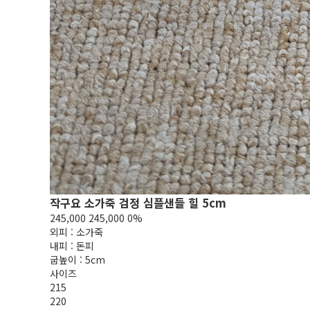
작구요 소가죽 검정 심플샌들 힐 5cm
245,000
245,000
0%
외피 : 소가죽
내피 : 돈피
굽높이 : 5cm
사이즈
215
220