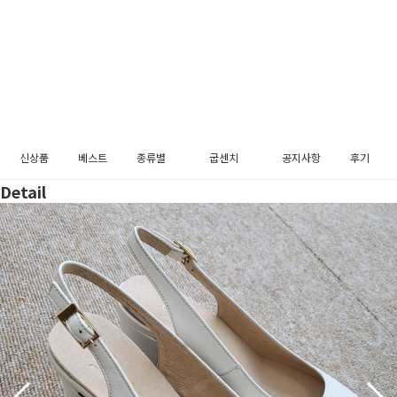
신상품
베스트
종류별
굽센치
공지사항
후기
Detail
펌프스
3cm
메리제인
5cm
플랫슈즈
블로퍼
로퍼
슬링백
부츠
장식