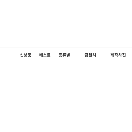
신상품
베스트
종류별
굽센치
제작사진
펌프스
3cm
메리제인
5cm
플랫슈즈
블로퍼
로퍼
슬링백
부츠
장식