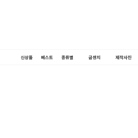
신상품
베스트
종류별
굽센치
제작사진
펌프스
3cm
메리제인
5cm
플랫슈즈
블로퍼
로퍼
슬링백
부츠
장식