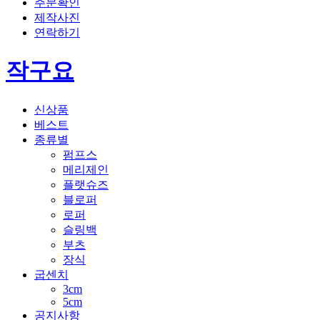
주문확인
제작사진
연락하기
작구요
신상품
베스트
종류별
펌프스
메리제인
플랫슈즈
블로퍼
로퍼
슬링백
부츠
장식
굽센치
3cm
5cm
공지사항