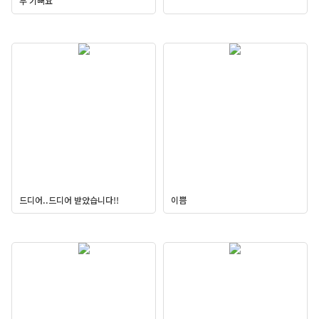
무 기뻐요
드디어..드디어 받았습니다!!
이쁨