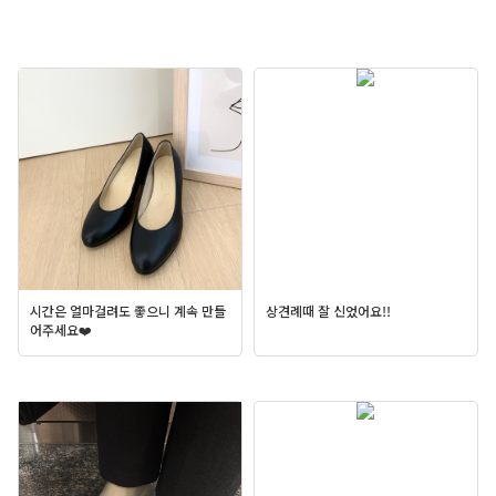
시간은 얼마걸려도 좋으니 계속 만들
상견례때 잘 신었어요!!
어주세요❤️