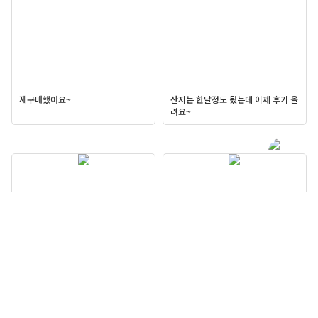
재구매했어요~
산지는 한달정도 됬는데 이제 후기 올
려요~
요즘 내 최애템
핑크머드 플랫슈즈 데일리하게 신기