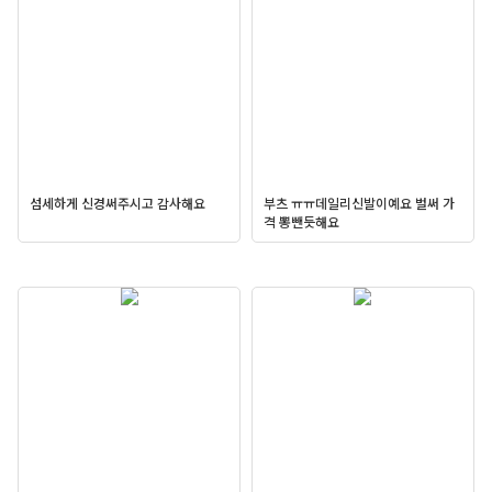
섬세하게 신경써주시고 감사해요
부츠 ㅠㅠ데일리신발이예요 벌써 가
격 뽕뺀듯해요