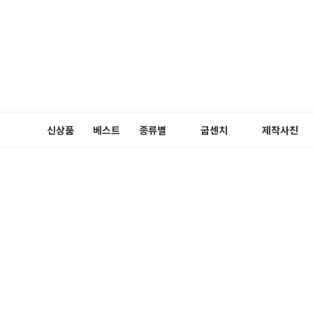
신상품
베스트
종류별
굽센치
제작사진
펌프스
3cm
메리제인
5cm
플랫슈즈
블로퍼
로퍼
슬링백
부츠
장식