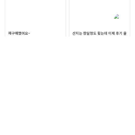
재구매했어요~
산지는 한달정도 됬는데 이제 후기 올
려요~
요즘 내 최애템
핑크머드 플랫슈즈 데일리하게 신기
좋아요