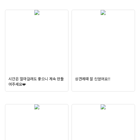
시간은 얼마걸려도 좋으니 계속 만들
상견례때 잘 신었어요!!
어주세요❤️