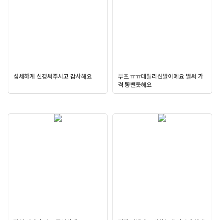
섬세하게 신경써주시고 감사해요
부츠 ㅠㅠ데일리신발이예요 벌써 가
격 뽕뺀듯해요