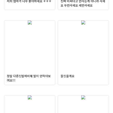
저희 엄마가 너무 좋아하세요 ㅎㅎㅎ
진짜 비싸다고 안사는게 아니라 사세
요 두번사세요 세번사세요
정말 다른신발에비해 발이 안작아보
잘신을게요
여요!!!