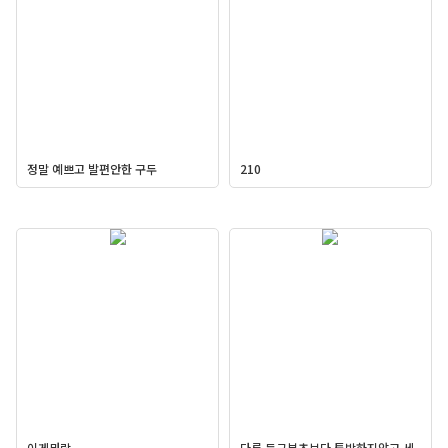
정말 예쁘고 발편안한 구두
210
이게뭐람
다른 둥근부츠보다 투박하지않고 세