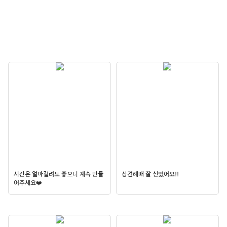
시간은 얼마걸려도 좋으니 계속 만들
상견례때 잘 신었어요!!
어주세요❤️