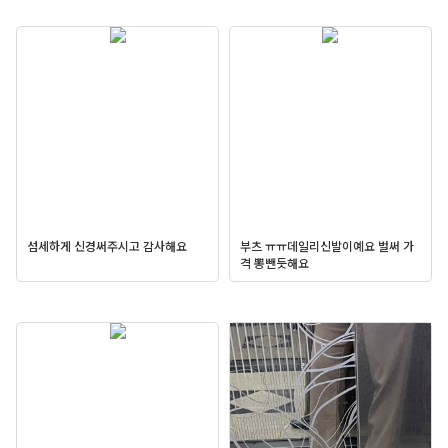
섬세하게 신경써주시고 감사해요
부츠 ㅠㅠ데일리신발이예요 벌써 가
격 뽕뺀듯해요