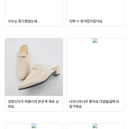
구두는 포기했었는데..
진짜 ㅠ 돈아깝지않아요
검정신다가 여름이라 밝은색 새로 샀
너무너무너무 좋아요 다음월급때 또
어요
살거예요